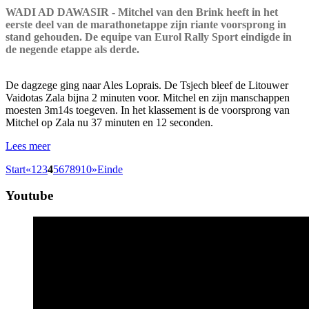
WADI AD DAWASIR - Mitchel van den Brink heeft in het
eerste deel van de marathonetappe zijn riante voorsprong in
stand gehouden. De equipe van Eurol Rally Sport eindigde in
de negende etappe als derde.
De dagzege ging naar Ales Loprais. De Tsjech bleef de Litouwer
Vaidotas Zala bijna 2 minuten voor. Mitchel en zijn manschappen
moesten 3m14s toegeven. In het klassement is de voorsprong van
Mitchel op Zala nu 37 minuten en 12 seconden.
Lees meer
Start
«
1
2
3
4
5
6
7
8
9
10
»
Einde
Youtube