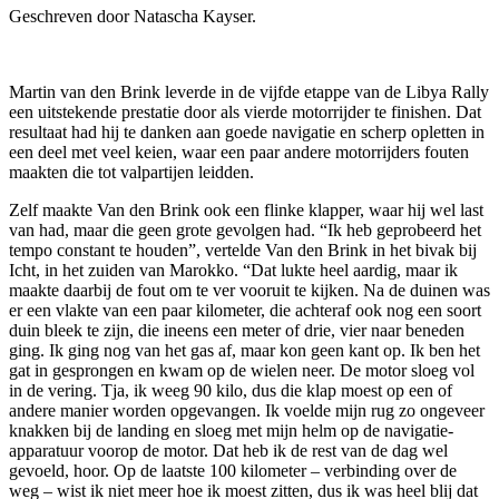
Geschreven door Natascha Kayser.
Martin van den Brink leverde in de vijfde etappe van de Libya Rally
een uitstekende prestatie door als vierde motorrijder te finishen. Dat
resultaat had hij te danken aan goede navigatie en scherp opletten in
een deel met veel keien, waar een paar andere motorrijders fouten
maakten die tot valpartijen leidden.
Zelf maakte Van den Brink ook een flinke klapper, waar hij wel last
van had, maar die geen grote gevolgen had. “Ik heb geprobeerd het
tempo constant te houden”, vertelde Van den Brink in het bivak bij
Icht, in het zuiden van Marokko. “Dat lukte heel aardig, maar ik
maakte daarbij de fout om te ver vooruit te kijken. Na de duinen was
er een vlakte van een paar kilometer, die achteraf ook nog een soort
duin bleek te zijn, die ineens een meter of drie, vier naar beneden
ging. Ik ging nog van het gas af, maar kon geen kant op. Ik ben het
gat in gesprongen en kwam op de wielen neer. De motor sloeg vol
in de vering. Tja, ik weeg 90 kilo, dus die klap moest op een of
andere manier worden opgevangen. Ik voelde mijn rug zo ongeveer
knakken bij de landing en sloeg met mijn helm op de navigatie-
apparatuur voorop de motor. Dat heb ik de rest van de dag wel
gevoeld, hoor. Op de laatste 100 kilometer – verbinding over de
weg – wist ik niet meer hoe ik moest zitten, dus ik was heel blij dat