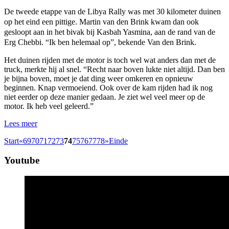
De tweede etappe van de Libya Rally was met 30 kilometer duinen
op het eind een pittige. Martin van den Brink kwam dan ook
gesloopt aan in het bivak bij Kasbah Yasmina, aan de rand van de
Erg Chebbi. “Ik ben helemaal op”, bekende Van den Brink.
Het duinen rijden met de motor is toch wel wat anders dan met de
truck, merkte hij al snel. “Recht naar boven lukte niet altijd. Dan ben
je bijna boven, moet je dat ding weer omkeren en opnieuw
beginnen. Knap vermoeiend. Ook over de kam rijden had ik nog
niet eerder op deze manier gedaan. Je ziet wel veel meer op de
motor. Ik heb veel geleerd.”
Lees meer
Start
«
69
70
71
72
73
74
75
76
77
78
»
Einde
Youtube