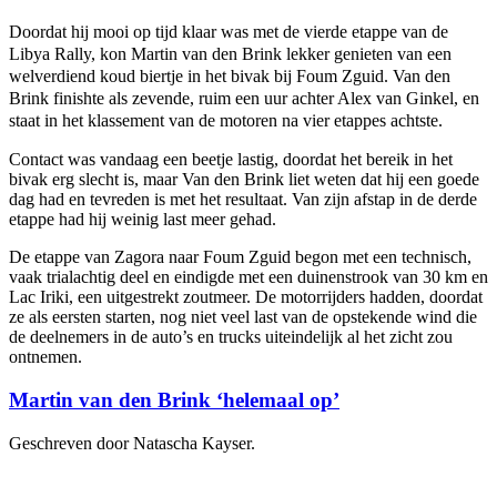
Doordat hij mooi op tijd klaar was met de vierde etappe van de
Libya Rally, kon Martin van den Brink lekker genieten van een
welverdiend koud biertje in het bivak bij Foum Zguid. Van den
Brink finishte als zevende, ruim een uur achter Alex van Ginkel, en
staat in het klassement van de motoren na vier etappes achtste.
Contact was vandaag een beetje lastig, doordat het bereik in het
bivak erg slecht is, maar Van den Brink liet weten dat hij een goede
dag had en tevreden is met het resultaat. Van zijn afstap in de derde
etappe had hij weinig last meer gehad.
De etappe van Zagora naar Foum Zguid begon met een technisch,
vaak trialachtig deel en eindigde met een duinenstrook van 30 km en
Lac Iriki, een uitgestrekt zoutmeer. De motorrijders hadden, doordat
ze als eersten starten, nog niet veel last van de opstekende wind die
de deelnemers in de auto’s en trucks uiteindelijk al het zicht zou
ontnemen.
Martin van den Brink ‘helemaal op’
Geschreven door Natascha Kayser.