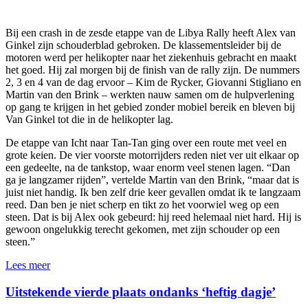
Bij een crash in de zesde etappe van de Libya Rally heeft Alex van
Ginkel zijn schouderblad gebroken. De klassementsleider bij de
motoren werd per helikopter naar het ziekenhuis gebracht en maakt
het goed. Hij zal morgen bij de finish van de rally zijn. De nummers
2, 3 en 4 van de dag ervoor – Kim de Rycker, Giovanni Stigliano en
Martin van den Brink – werkten nauw samen om de hulpverlening
op gang te krijgen in het gebied zonder mobiel bereik en bleven bij
Van Ginkel tot die in de helikopter lag.
De etappe van Icht naar Tan-Tan ging over een route met veel en
grote keien. De vier voorste motorrijders reden niet ver uit elkaar op
een gedeelte, na de tankstop, waar enorm veel stenen lagen. “Dan
ga je langzamer rijden”, vertelde Martin van den Brink, “maar dat is
juist niet handig. Ik ben zelf drie keer gevallen omdat ik te langzaam
reed. Dan ben je niet scherp en tikt zo het voorwiel weg op een
steen. Dat is bij Alex ook gebeurd: hij reed helemaal niet hard. Hij is
gewoon ongelukkig terecht gekomen, met zijn schouder op een
steen.”
Lees meer
Uitstekende vierde plaats ondanks ‘heftig dagje’