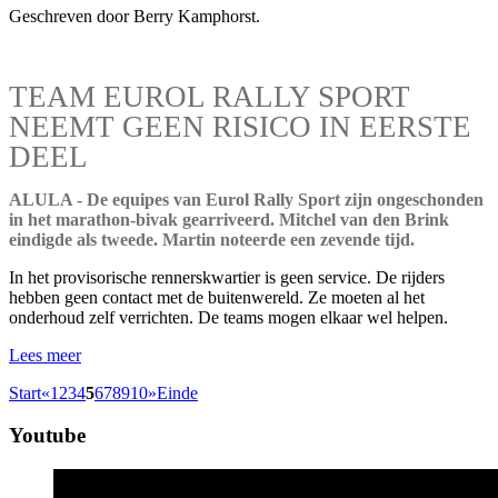
Geschreven door Berry Kamphorst.
TEAM EUROL RALLY SPORT
NEEMT GEEN RISICO IN EERSTE
DEEL
ALULA - De equipes van Eurol Rally Sport zijn ongeschonden
in het marathon-bivak gearriveerd. Mitchel van den Brink
eindigde als tweede. Martin noteerde een zevende tijd.
In het provisorische rennerskwartier is geen service. De rijders
hebben geen contact met de buitenwereld. Ze moeten al het
onderhoud zelf verrichten. De teams mogen elkaar wel helpen.
Lees meer
Start
«
1
2
3
4
5
6
7
8
9
10
»
Einde
Youtube