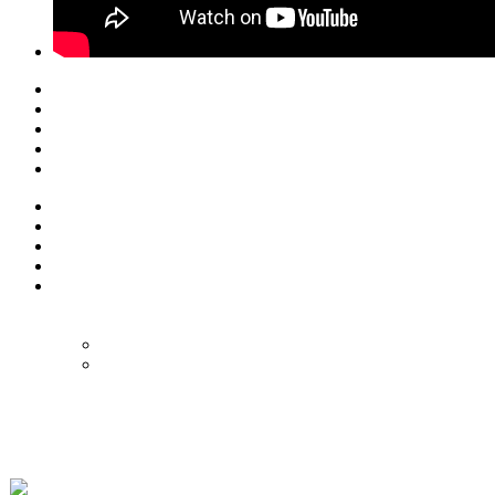
© Eurol Rallysport
Alle rechten
voorbehouden