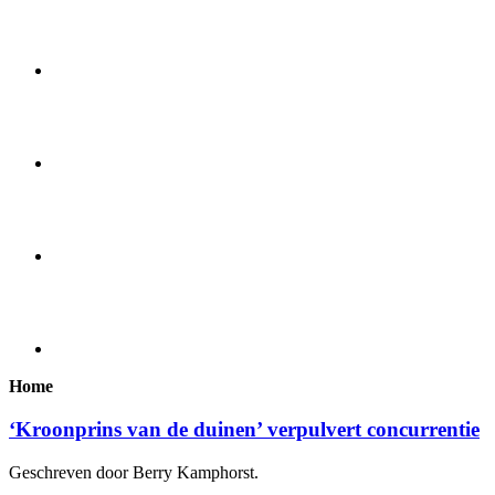
Home
‘Kroonprins van de duinen’ verpulvert concurrentie
Geschreven door Berry Kamphorst.