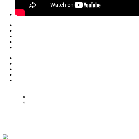
© Eurol Rallysport
Alle rechten
voorbehouden