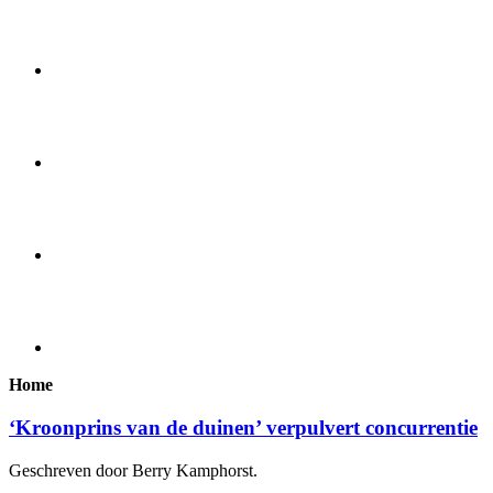
Home
‘Kroonprins van de duinen’ verpulvert concurrentie
Geschreven door Berry Kamphorst.