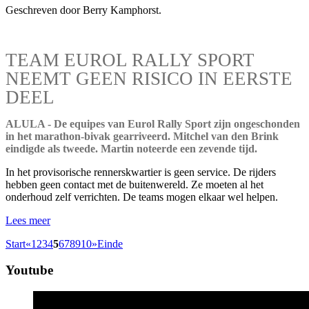
Geschreven door Berry Kamphorst.
TEAM EUROL RALLY SPORT
NEEMT GEEN RISICO IN EERSTE
DEEL
ALULA - De equipes van Eurol Rally Sport zijn ongeschonden
in het marathon-bivak gearriveerd. Mitchel van den Brink
eindigde als tweede. Martin noteerde een zevende tijd.
In het provisorische rennerskwartier is geen service. De rijders
hebben geen contact met de buitenwereld. Ze moeten al het
onderhoud zelf verrichten. De teams mogen elkaar wel helpen.
Lees meer
Start
«
1
2
3
4
5
6
7
8
9
10
»
Einde
Youtube