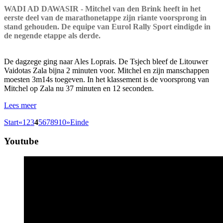
WADI AD DAWASIR - Mitchel van den Brink heeft in het
eerste deel van de marathonetappe zijn riante voorsprong in
stand gehouden. De equipe van Eurol Rally Sport eindigde in
de negende etappe als derde.
De dagzege ging naar Ales Loprais. De Tsjech bleef de Litouwer
Vaidotas Zala bijna 2 minuten voor. Mitchel en zijn manschappen
moesten 3m14s toegeven. In het klassement is de voorsprong van
Mitchel op Zala nu 37 minuten en 12 seconden.
Lees meer
Start
«
1
2
3
4
5
6
7
8
9
10
»
Einde
Youtube