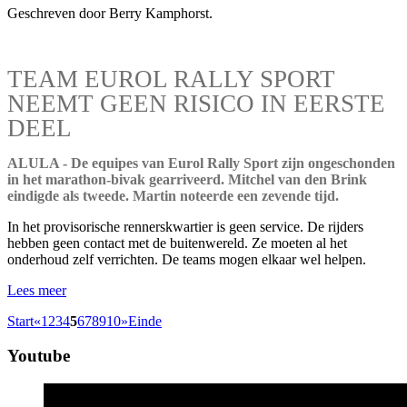
Geschreven door Berry Kamphorst.
TEAM EUROL RALLY SPORT
NEEMT GEEN RISICO IN EERSTE
DEEL
ALULA - De equipes van Eurol Rally Sport zijn ongeschonden
in het marathon-bivak gearriveerd. Mitchel van den Brink
eindigde als tweede. Martin noteerde een zevende tijd.
In het provisorische rennerskwartier is geen service. De rijders
hebben geen contact met de buitenwereld. Ze moeten al het
onderhoud zelf verrichten. De teams mogen elkaar wel helpen.
Lees meer
Start
«
1
2
3
4
5
6
7
8
9
10
»
Einde
Youtube