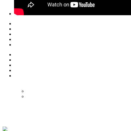
© Eurol Rallysport
Alle rechten
voorbehouden