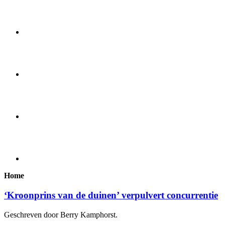
Home
‘Kroonprins van de duinen’ verpulvert concurrentie
Geschreven door Berry Kamphorst.