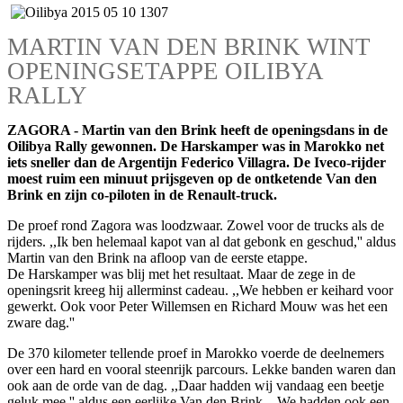
MARTIN VAN DEN BRINK WINT
OPENINGSETAPPE OILIBYA
RALLY
ZAGORA - Martin van den Brink heeft de openingsdans in de
Oilibya Rally gewonnen. De Harskamper was in Marokko net
iets sneller dan de Argentijn Federico Villagra. De Iveco-rijder
moest ruim een minuut prijsgeven op de ontketende Van den
Brink en zijn co-piloten in de Renault-truck.
De proef rond Zagora was loodzwaar. Zowel voor de trucks als de
rijders. ,,Ik ben helemaal kapot van al dat gebonk en geschud,'' aldus
Martin van den Brink na afloop van de eerste etappe.
De Harskamper was blij met het resultaat. Maar de zege in de
openingsrit kreeg hij allerminst cadeau. ,,We hebben er keihard voor
gewerkt. Ook voor Peter Willemsen en Richard Mouw was het een
zware dag.''
De 370 kilometer tellende proef in Marokko voerde de deelnemers
over een hard en vooral steenrijk parcours. Lekke banden waren dan
ook aan de orde van de dag. ,,Daar hadden wij vandaag een beetje
geluk mee,'' aldus een eerlijke Van den Brink. ,,We hadden ook een