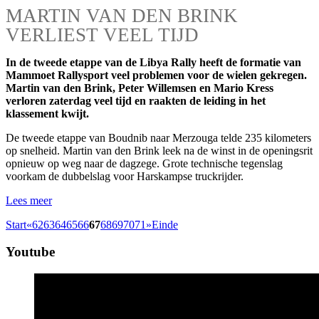
MARTIN VAN DEN BRINK
VERLIEST VEEL TIJD
In de tweede etappe van de Libya Rally heeft de formatie van
Mammoet Rallysport veel problemen voor de wielen gekregen.
Martin van den Brink, Peter Willemsen en Mario Kress
verloren zaterdag veel tijd en raakten de leiding in het
klassement kwijt.
De tweede etappe van Boudnib naar Merzouga telde 235 kilometers
op snelheid. Martin van den Brink leek na de winst in de openingsrit
opnieuw op weg naar de dagzege. Grote technische tegenslag
voorkam de dubbelslag voor Harskampse truckrijder.
Lees meer
Start
«
62
63
64
65
66
67
68
69
70
71
»
Einde
Youtube