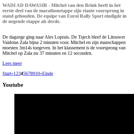
WADI AD DAWASIR - Mitchel van den Brink heeft in het
eerste deel van de marathonetappe zijn riante voorsprong in
stand gehouden. De equipe van Eurol Rally Sport eindigde in
de negende etappe als derde.
De dagzege ging naar Ales Loprais. De Tsjech bleef de Litouwer
Vaidotas Zala bijna 2 minuten voor. Mitchel en zijn manschappen
moesten 3m14s toegeven. In het klassement is de voorsprong van
Mitchel op Zala nu 37 minuten en 12 seconden.
Lees meer
Start
«
1
2
3
4
5
6
7
8
9
10
»
Einde
Youtube