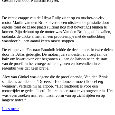
Geschreven door Natascha Kayser.
De eerste etappe van de Libya Rally zit er op en trucker-op-de-
motor Martin van den Brink leverde een uitstekende prestatie door
ergens rond de zesde plaats (uitslag nog niet bevestigd) binnen te
komen. Zijn debuut op de motor was Van den Brink goed bevallen,
ondanks de dikke armen en een probleempje met de ontluchting
waardoor hij een aantal keren moest stoppen.
De etappe van Fes naar Boudnib leidde de deelnemers in twee delen
door het Atlas-gebergte. De motorrijders moesten al vroeg aan de
bak: om kwart over vier begonnen zij aan de liaison naar de start
van de proef. In het vroege ochtendgloren en bovendien in een
regenbui was dat geen pretje.
Alex van Ginkel was degene die de proef opende, Van den Brink
startte als achttiende. “De eerste 10 kilometer moest ik heel erg
wennen”, vertelde hij na afloop. “Het roadbook is voor een
motorrijder te gedetailleerd. Iedere meter staat er zo ongeveer in. Het
was even zoeken naar een tussenvorm van op zicht rijden en op
langere notes.”
Lees meer