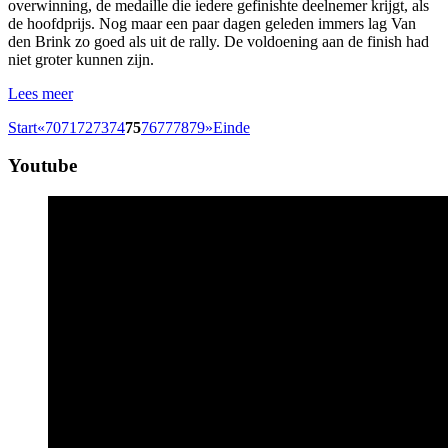
overwinning, de medaille die iedere gefinishte deelnemer krijgt, als
de hoofdprijs. Nog maar een paar dagen geleden immers lag Van
den Brink zo goed als uit de rally. De voldoening aan de finish had
niet groter kunnen zijn.
Lees meer
Start
«
70
71
72
73
74
75
76
77
78
79
»
Einde
Youtube