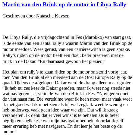
Martin van den Brink op de motor in Libya Rally
Geschreven door Natascha Kayser.
De Libya Rally, die vrijdagochtend in Fes (Marokko) van start gaat,
is de eerste van een aantal rally’s waarin Martin van den Brink op de
motor meedoet. Wees gerust, van een carrièreswitch is geen sprake.
Rally’s rijden op de motor heeft een doel: beter presteren met de
truck in de Dakar. “En daarnaast gewoon het plezier.”
Het plan om rally’s te gaan rijden op de motor ontstond vorig jaar,
toen Van den Brink al een meedeed aan de Oost Europa Rally op de
quad. Tijdens de afgelopen Dakar werd de drang alleen maar groter.
“Ik heb nu zes keer de Dakar gereden, maar ik weet nog steeds niet
wat navigeren is”, vertelde Van den Brink in Fes. “Navigeren doet
de vent naast me. Die vertelt me waar ik heen moet, maar vaak weet
ik niet goed wat ik moet zien als hij wat zegt. Ik weet te weinig en
heb onderweg vaak geen idee waar we zijn. Dat wil ik graag
veranderen. Ik denk dat er veel winst is te behalen als ik beter
begrijp en sneller zie wat mijn navigator bedoelt, doordat ik zelf
meer ervaring heb met navigeren. En dat leer je het beste op de
motor.”