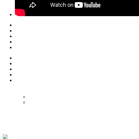
© Eurol Rallysport
Alle rechten
voorbehouden