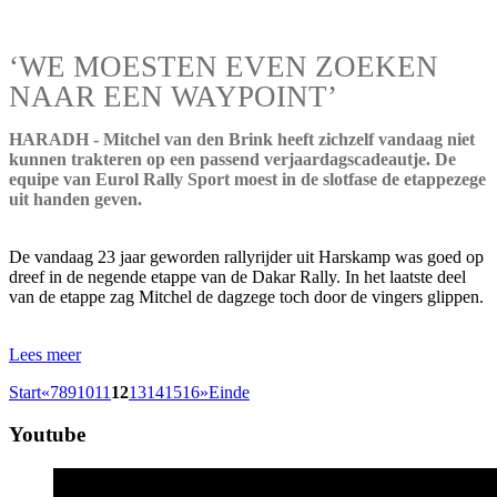
‘WE MOESTEN EVEN ZOEKEN
NAAR EEN WAYPOINT’
HARADH - Mitchel van den Brink heeft zichzelf vandaag niet
kunnen trakteren op een passend verjaardagscadeautje. De
equipe van Eurol Rally Sport moest in de slotfase de etappezege
uit handen geven.
De vandaag 23 jaar geworden rallyrijder uit Harskamp was goed op
dreef in de negende etappe van de Dakar Rally. In het laatste deel
van de etappe zag Mitchel de dagzege toch door de vingers glippen.
Lees meer
Start
«
7
8
9
10
11
12
13
14
15
16
»
Einde
Youtube