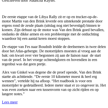
Geschreven door Natascha Kayser.
De eerste etappe van de Libya Rally zit er op en trucker-op-de-
motor Martin van den Brink leverde een uitstekende prestatie door
ergens rond de zesde plaats (uitslag nog niet bevestigd) binnen te
komen. Zijn debuut op de motor was Van den Brink goed bevallen,
ondanks de dikke armen en een probleempje met de ontluchting
waardoor hij een aantal keren moest stoppen.
De etappe van Fes naar Boudnib leidde de deelnemers in twee delen
door het Atlas-gebergte. De motorrijders moesten al vroeg aan de
bak: om kwart over vier begonnen zij aan de liaison naar de start
van de proef. In het vroege ochtendgloren en bovendien in een
regenbui was dat geen pretje.
Alex van Ginkel was degene die de proef opende, Van den Brink
startte als achttiende. “De eerste 10 kilometer moest ik heel erg
wennen”, vertelde hij na afloop. “Het roadbook is voor een
motorrijder te gedetailleerd. Iedere meter staat er zo ongeveer in. Het
was even zoeken naar een tussenvorm van op zicht rijden en op
langere notes.”
Lees meer