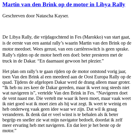
Martin van den Brink op de motor in Libya Rally
Geschreven door Natascha Kayser.
De Libya Rally, die vrijdagochtend in Fes (Marokko) van start gaat,
is de eerste van een aantal rally’s waarin Martin van den Brink op de
motor meedoet. Wees gerust, van een carrièreswitch is geen sprake.
Rally’s rijden op de motor heeft een doel: beter presteren met de
truck in de Dakar. “En daarnaast gewoon het plezier.”
Het plan om rally’s te gaan rijden op de motor ontstond vorig jaar,
toen Van den Brink al een meedeed aan de Oost Europa Rally op de
quad. Tijdens de afgelopen Dakar werd de drang alleen maar groter.
“Ik heb nu zes keer de Dakar gereden, maar ik weet nog steeds niet
wat navigeren is”, vertelde Van den Brink in Fes. “Navigeren doet
de vent naast me. Die vertelt me waar ik heen moet, maar vaak weet
ik niet goed wat ik moet zien als hij wat zegt. Ik weet te weinig en
heb onderweg vaak geen idee waar we zijn. Dat wil ik graag
veranderen. Ik denk dat er veel winst is te behalen als ik beter
begrijp en sneller zie wat mijn navigator bedoelt, doordat ik zelf
meer ervaring heb met navigeren. En dat leer je het beste op de
motor.”