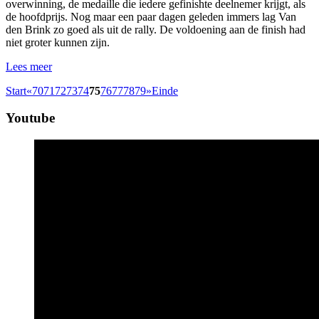
overwinning, de medaille die iedere gefinishte deelnemer krijgt, als
de hoofdprijs. Nog maar een paar dagen geleden immers lag Van
den Brink zo goed als uit de rally. De voldoening aan de finish had
niet groter kunnen zijn.
Lees meer
Start
«
70
71
72
73
74
75
76
77
78
79
»
Einde
Youtube