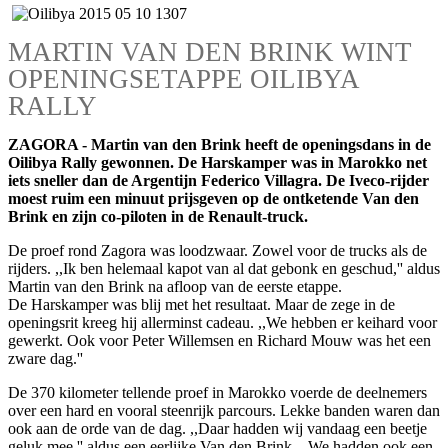
MARTIN VAN DEN BRINK WINT
OPENINGSETAPPE OILIBYA
RALLY
ZAGORA - Martin van den Brink heeft de openingsdans in de
Oilibya Rally gewonnen. De Harskamper was in Marokko net
iets sneller dan de Argentijn Federico Villagra. De Iveco-rijder
moest ruim een minuut prijsgeven op de ontketende Van den
Brink en zijn co-piloten in de Renault-truck.
De proef rond Zagora was loodzwaar. Zowel voor de trucks als de
rijders. ,,Ik ben helemaal kapot van al dat gebonk en geschud,'' aldus
Martin van den Brink na afloop van de eerste etappe.
De Harskamper was blij met het resultaat. Maar de zege in de
openingsrit kreeg hij allerminst cadeau. ,,We hebben er keihard voor
gewerkt. Ook voor Peter Willemsen en Richard Mouw was het een
zware dag.''
De 370 kilometer tellende proef in Marokko voerde de deelnemers
over een hard en vooral steenrijk parcours. Lekke banden waren dan
ook aan de orde van de dag. ,,Daar hadden wij vandaag een beetje
geluk mee,'' aldus een eerlijke Van den Brink. ,,We hadden ook een