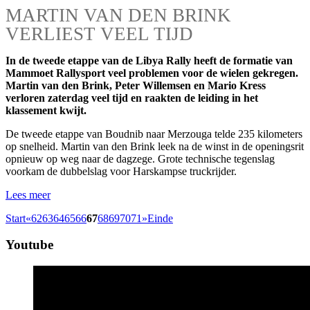
MARTIN VAN DEN BRINK
VERLIEST VEEL TIJD
In de tweede etappe van de Libya Rally heeft de formatie van
Mammoet Rallysport veel problemen voor de wielen gekregen.
Martin van den Brink, Peter Willemsen en Mario Kress
verloren zaterdag veel tijd en raakten de leiding in het
klassement kwijt.
De tweede etappe van Boudnib naar Merzouga telde 235 kilometers
op snelheid. Martin van den Brink leek na de winst in de openingsrit
opnieuw op weg naar de dagzege. Grote technische tegenslag
voorkam de dubbelslag voor Harskampse truckrijder.
Lees meer
Start
«
62
63
64
65
66
67
68
69
70
71
»
Einde
Youtube