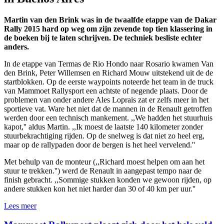
Martin van den Brink was in de twaalfde etappe van de Dakar
Rally 2015 hard op weg om zijn zevende top tien klassering in
de boeken bij te laten schrijven. De techniek besliste echter
anders.
In de etappe van Termas de Rio Hondo naar Rosario kwamen Van
den Brink, Peter Willemsen en Richard Mouw uitstekend uit de de
startblokken. Op de eerste waypoints noteerde het team in de truck
van Mammoet Rallysport een achtste of negende plaats. Door de
problemen van onder andere Ales Loprais zat er zelfs meer in het
sportieve vat. Ware het niet dat de mannen in de Renault getroffen
werden door een technisch mankement. ,,We hadden het stuurhuis
kapot,'' aldus Martin. ,,Ik moest de laatste 140 kilometer zonder
stuurbekrachtiging rijden. Op de snelweg is dat niet zo heel erg,
maar op de rallypaden door de bergen is het heel vervelend.''
Met behulp van de monteur (,,Richard moest helpen om aan het
stuur te trekken.'') werd de Renault in aangepast tempo naar de
finish gebracht. ,,Sommige stukken konden we gewoon rijden, op
andere stukken kon het niet harder dan 30 of 40 km per uur.''
Lees meer