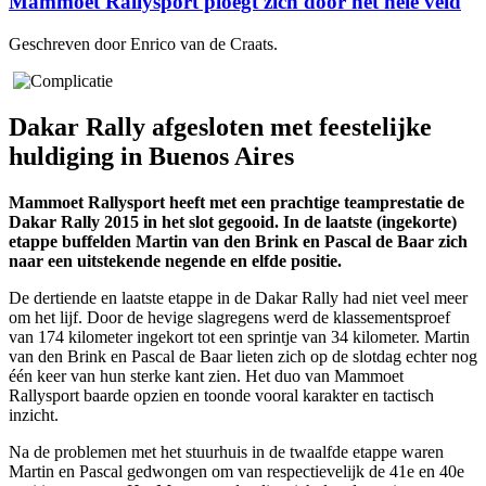
Mammoet Rallysport ploegt zich door het hele veld
Geschreven door Enrico van de Craats.
Dakar Rally afgesloten met feestelijke
huldiging in Buenos Aires
Mammoet Rallysport heeft met een prachtige teamprestatie de
Dakar Rally 2015 in het slot gegooid. In de laatste (ingekorte)
etappe buffelden Martin van den Brink en Pascal de Baar zich
naar een uitstekende negende en elfde positie.
De dertiende en laatste etappe in de Dakar Rally had niet veel meer
om het lijf. Door de hevige slagregens werd de klassementsproef
van 174 kilometer ingekort tot een sprintje van 34 kilometer. Martin
van den Brink en Pascal de Baar lieten zich op de slotdag echter nog
één keer van hun sterke kant zien. Het duo van Mammoet
Rallysport baarde opzien en toonde vooral karakter en tactisch
inzicht.
Na de problemen met het stuurhuis in de twaalfde etappe waren
Martin en Pascal gedwongen om van respectievelijk de 41e en 40e