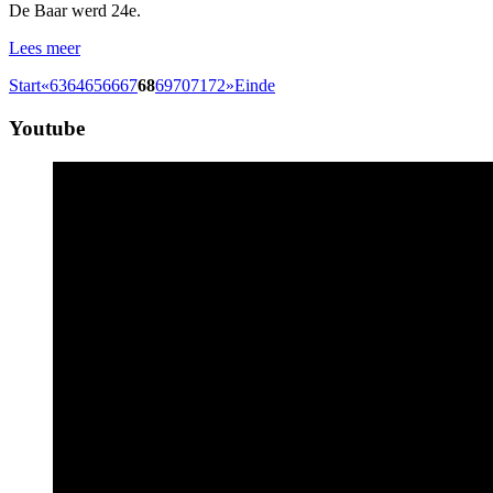
De Baar werd 24e.
Lees meer
Start
«
63
64
65
66
67
68
69
70
71
72
»
Einde
Youtube