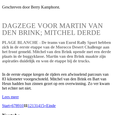
Geschreven door Berry Kamphorst.
DAGZEGE VOOR MARTIN VAN
DEN BRINK; MITCHEL DERDE
PLAGE BLANCHE - De teams van Eurol Rally Sport hebben
zich in de eerste etappe van de Morocco Desert Challenge aan
het front gemeld. Mitchel van den Brink opende met een derde
plaats in de buggyklasse. Martin van den Brink maakte zijn
aspiraties duidelijk en won de etappe bij de trucks.
In de eerste etappe kregen de rijders een afwisselend parcours van
83 kilometer voorgeschoteld. Mitchel van den Brink en Bart van
Heun hadden hun zinnen gezet op een overwinning. Zo ver kwam
het echter net niet.
Lees meer
Start
«
6
7
8
9
10
11
12
13
14
15
»
Einde