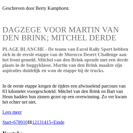
Geschreven door Berry Kamphorst.
DAGZEGE VOOR MARTIN VAN
DEN BRINK; MITCHEL DERDE
PLAGE BLANCHE - De teams van Eurol Rally Sport hebben
zich in de eerste etappe van de Morocco Desert Challenge aan
het front gemeld. Mitchel van den Brink opende met een derde
plaats in de buggyklasse. Martin van den Brink maakte zijn
aspiraties duidelijk en won de etappe bij de trucks.
In de eerste etappe kregen de rijders een afwisselend parcours van
83 kilometer voorgeschoteld. Mitchel van den Brink en Bart van
Heun hadden hun zinnen gezet op een overwinning. Zo ver kwam
het echter net niet.
Lees meer
Start
«
6
7
8
9
10
11
12
13
14
15
»
Einde