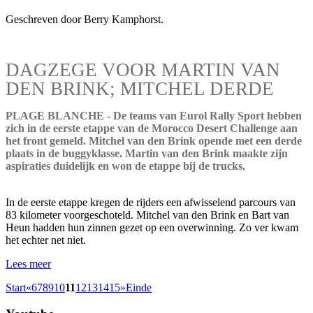
Geschreven door Berry Kamphorst.
DAGZEGE VOOR MARTIN VAN
DEN BRINK; MITCHEL DERDE
PLAGE BLANCHE - De teams van Eurol Rally Sport hebben
zich in de eerste etappe van de Morocco Desert Challenge aan
het front gemeld. Mitchel van den Brink opende met een derde
plaats in de buggyklasse. Martin van den Brink maakte zijn
aspiraties duidelijk en won de etappe bij de trucks.
In de eerste etappe kregen de rijders een afwisselend parcours van
83 kilometer voorgeschoteld. Mitchel van den Brink en Bart van
Heun hadden hun zinnen gezet op een overwinning. Zo ver kwam
het echter net niet.
Lees meer
Start
«
6
7
8
9
10
11
12
13
14
15
»
Einde