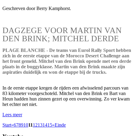
Geschreven door Berry Kamphorst.
DAGZEGE VOOR MARTIN VAN
DEN BRINK; MITCHEL DERDE
PLAGE BLANCHE - De teams van Eurol Rally Sport hebben
zich in de eerste etappe van de Morocco Desert Challenge aan
het front gemeld. Mitchel van den Brink opende met een derde
plaats in de buggyklasse. Martin van den Brink maakte zijn
aspiraties duidelijk en won de etappe bij de trucks.
In de eerste etappe kregen de rijders een afwisselend parcours van
83 kilometer voorgeschoteld. Mitchel van den Brink en Bart van
Heun hadden hun zinnen gezet op een overwinning. Zo ver kwam
het echter net niet.
Lees meer
Start
«
6
7
8
9
10
11
12
13
14
15
»
Einde